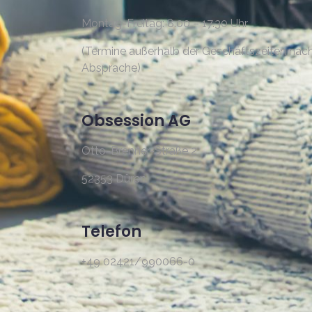
Montag-Freitag: 8.00 – 17.30 Uhr
(Termine außerhalb der Geschäftszeiten nac
Absprache)
Obsession AG
Otto-Brenner-Straße 2
52353 Düren
Telefon
+49 02421/990066-0